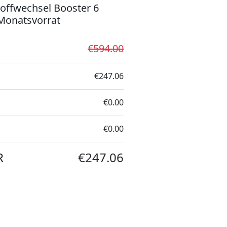
offwechsel Booster 6
Monatsvorrat
€594.00
€247.06
€0.00
€0.00
R
€247.06